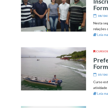
Inscr
Forma
08/04
Nesta seg
relações 
Leia mai
CURSOS
Prefe
Forma
05/04
Curso es
atividade 
Leia mai