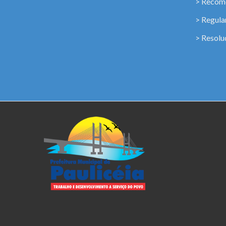
> Recome
> Regul
> Resolu