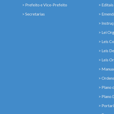
> Prefeito e Vice-Prefeito
> Editais
> Secretarias
> Emenda
> Instru
> Lei Or
> Leis C
> Leis D
> Leis Or
> Manua
> Ordens
> Plano 
> Plano 
> Portar