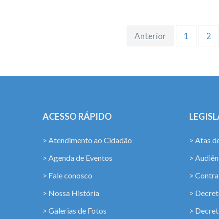
Anterior
1
2
ACESSO RÁPIDO
LEGIS
> Atendimento ao Cidadão
> Atas d
> Agenda de Eventos
> Audiênc
> Fale conosco
> Contra
> Nossa História
> Decret
> Galerias de Fotos
> Decret