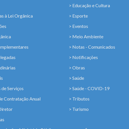
> Educação e Cultura
s à Lei Orgânica
> Esporte
ções
> Eventos
gânica
> Meio Ambiente
omplementares
> Notas - Comunicados
elegadas
> Notificações
dinárias
> Obras
is
> Saúde
 de Serviços
> Saúde - COVID-19
de Contratação Anual
> Tributos
Diretor
> Turismo
ias