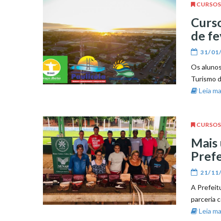
CURSOS
Curso
de fe
31/01
Os alunos
Turismo de
Leia mai
CURSOS
Mais 
Prefe
21/11
A Prefeit
parceria 
Leia mai