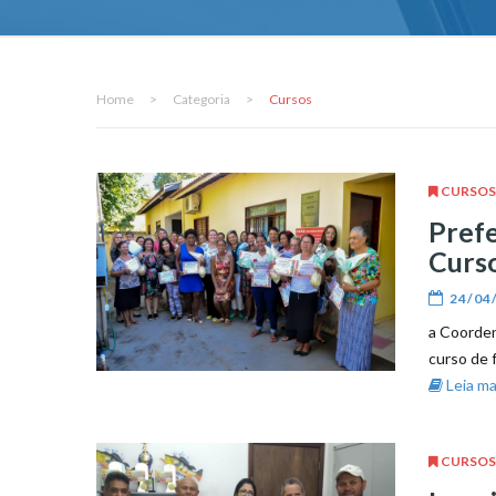
Home
>
Categoria
>
Cursos
CURSOS
Prefe
Curs
24/04
a Coorden
curso de f
Leia mai
CURSOS