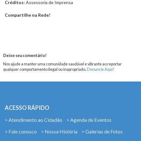
Créditos:
Assessoria de Imprensa
Compartilhe na Rede!
Deixe seu comentário!
Nos ajude a manter uma comunidade saudável e vibrante ao reportar
qualquer comportamento ilegal ou inapropriado.
Denuncie Aqui!
ACESSO RÁPIDO
> Atendimento ao Cidadão
> Agenda de Eventos
> Fale conosco
> Nossa História
> Galerias de Fotos