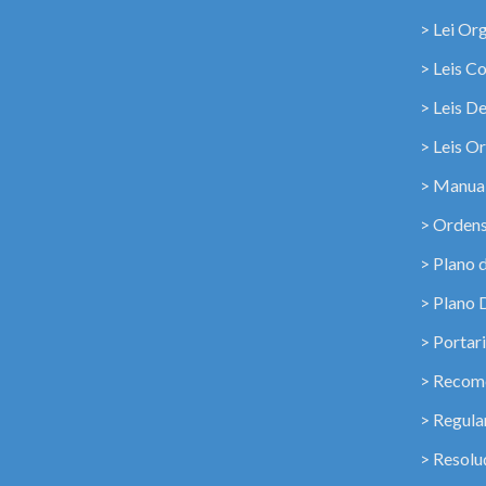
> Lei Or
> Leis C
> Leis D
> Leis Or
> Manua
> Ordens
> Plano 
> Plano 
> Portar
> Recome
> Regul
> Resolu