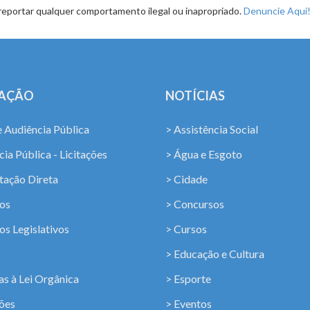
reportar qualquer comportamento ilegal ou inapropriado.
Denuncie Aqui
LAÇÃO
NOTÍCIAS
e Audiência Pública
> Assistência Social
ia Pública - Licitações
> Água e Esgoto
tação Direta
> Cidade
os
> Concursos
os Legislativos
> Cursos
> Educação e Cultura
s à Lei Orgânica
> Esporte
ções
> Eventos