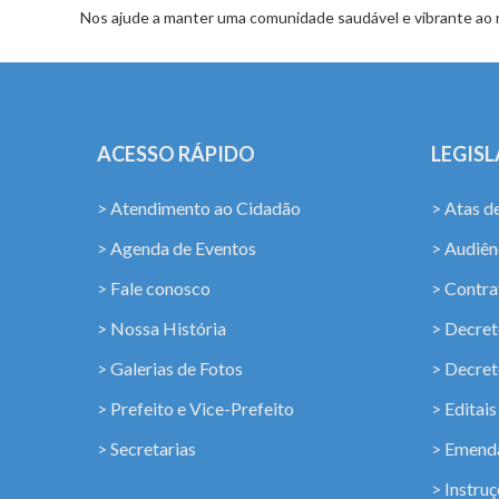
Nos ajude a manter uma comunidade saudável e vibrante ao 
ACESSO RÁPIDO
LEGIS
> Atendimento ao Cidadão
> Atas d
> Agenda de Eventos
> Audiênc
> Fale conosco
> Contra
> Nossa História
> Decret
> Galerias de Fotos
> Decret
> Prefeito e Vice-Prefeito
> Editais
> Secretarias
> Emenda
> Instru