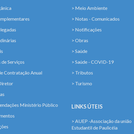
gânica
> Meio Ambiente
omplementares
> Notas - Comunicados
elegadas
> Notificações
dinárias
> Obras
is
> Saúde
 de Serviços
> Saúde - COVID-19
de Contratação Anual
> Tributos
Diretor
> Turismo
ias
ndações Ministério Público
LINKS ÚTEIS
amentos
> AUEP -Associação da união
ções
Estudantil de Paulicéia