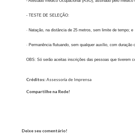
- Atestado médico Ocupacional (ASO), assinado pelo médico d
- TESTE DE SELEÇÃO:
· Natação, na distância de 25 metros, sem limite de tempo; e
· Permanência flutuando, sem qualquer auxílio, com duração 
OBS: Só serão aceitas inscri
ções das pessoas que tiverem 
Créditos:
Assessoria de Imprensa
Compartilhe na Rede!
Deixe seu comentário!