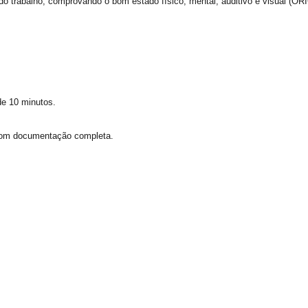
o trabalho, comprovando o bom estado físico, mental, auditivo e visual (OR
de 10 minutos.
com documentação completa.