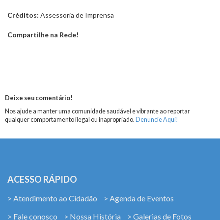
Créditos:
Assessoria de Imprensa
Compartilhe na Rede!
Deixe seu comentário!
Nos ajude a manter uma comunidade saudável e vibrante ao reportar
qualquer comportamento ilegal ou inapropriado.
Denuncie Aqui!
ACESSO RÁPIDO
> Atendimento ao Cidadão
> Agenda de Eventos
> Fale conosco
> Nossa História
> Galerias de Fotos