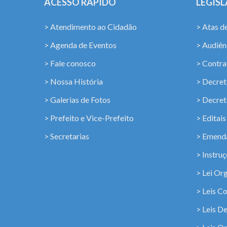
ACESSO RÁPIDO
LEGIS
> Atendimento ao Cidadão
> Atas d
> Agenda de Eventos
> Audiênc
> Fale conosco
> Contra
> Nossa História
> Decret
> Galerias de Fotos
> Decret
> Prefeito e Vice-Prefeito
> Editais
> Secretarias
> Emenda
> Instru
> Lei Or
> Leis C
> Leis D