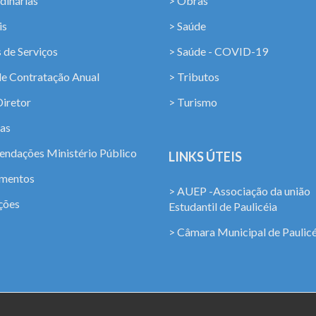
dinárias
> Obras
is
> Saúde
 de Serviços
> Saúde - COVID-19
de Contratação Anual
> Tributos
Diretor
> Turismo
ias
ndações Ministério Público
LINKS ÚTEIS
amentos
> AUEP -Associação da união
ções
Estudantil de Paulicéia
> Câmara Municipal de Paulicé