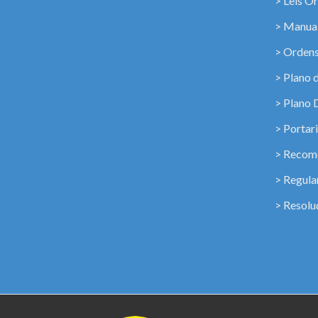
> Leis Or
> Manua
> Ordens
> Plano 
> Plano 
> Portar
> Recome
> Regul
> Resolu