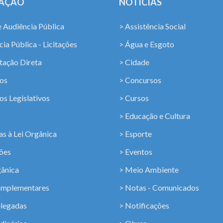
LAÇÃO
NOTÍCIAS
e Audiência Pública
> Assistência Social
ia Pública - Licitações
> Água e Esgoto
tação Direta
> Cidade
os
> Concursos
os Legislativos
> Cursos
> Educação e Cultura
s à Lei Orgânica
> Esporte
ções
> Eventos
gânica
> Meio Ambiente
omplementares
> Notas - Comunicados
elegadas
> Notificações