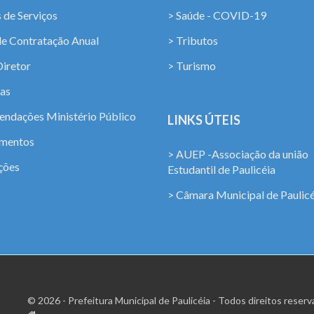
 de Serviços
> Saúde - COVID-19
de Contratação Anual
> Tributos
Diretor
> Turismo
ias
ndações Ministério Público
LINKS ÚTEIS
amentos
> AUEP -Associação da união
ções
Estudantil de Paulicéia
> Câmara Municipal de Paulicé
© 2026 - Prefeitura Municipal de Paulicéia - Todos direitos reserv