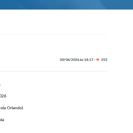
30/06/2026 às 14:17 -
353
A
026
cola Orlando)
ola