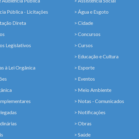
e Audiência Pública
> Assistência Social
ia Pública - Licitações
> Água e Esgoto
tação Direta
> Cidade
os
> Concursos
os Legislativos
> Cursos
> Educação e Cultura
s à Lei Orgânica
> Esporte
ções
> Eventos
gânica
> Meio Ambiente
omplementares
> Notas - Comunicados
elegadas
> Notificações
dinárias
> Obras
is
> Saúde