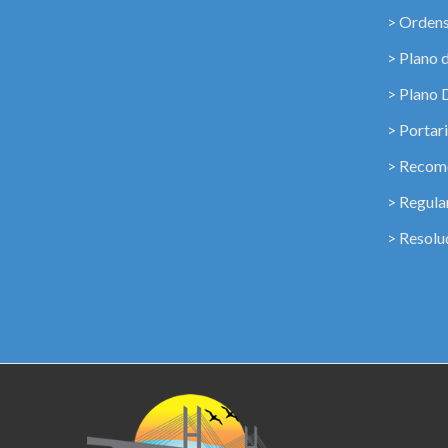
> Ordens
> Plano 
> Plano 
> Portar
> Recome
> Regul
> Resolu