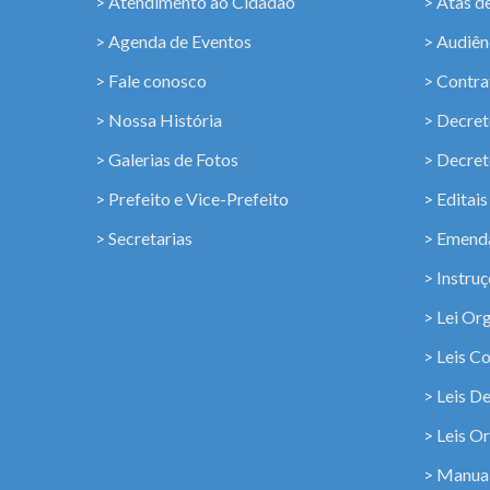
> Atendimento ao Cidadão
> Atas d
> Agenda de Eventos
> Audiênc
> Fale conosco
> Contra
> Nossa História
> Decret
> Galerias de Fotos
> Decret
> Prefeito e Vice-Prefeito
> Editais
> Secretarias
> Emenda
> Instru
> Lei Or
> Leis C
> Leis D
> Leis Or
> Manua