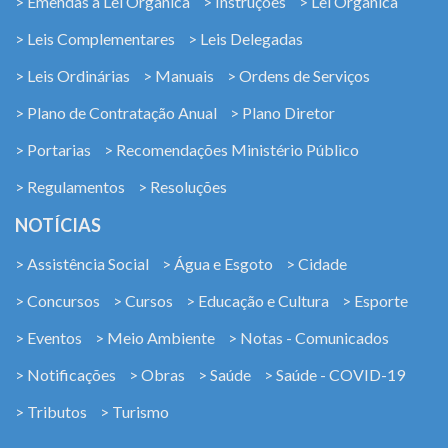
> Emendas à Lei Orgânica
> Instruções
> Lei Orgânica
> Leis Complementares
> Leis Delegadas
> Leis Ordinárias
> Manuais
> Ordens de Serviços
> Plano de Contratação Anual
> Plano Diretor
> Portarias
> Recomendações Ministério Público
> Regulamentos
> Resoluções
NOTÍCIAS
> Assistência Social
> Água e Esgoto
> Cidade
> Concursos
> Cursos
> Educação e Cultura
> Esporte
> Eventos
> Meio Ambiente
> Notas - Comunicados
> Notificações
> Obras
> Saúde
> Saúde - COVID-19
> Tributos
> Turismo