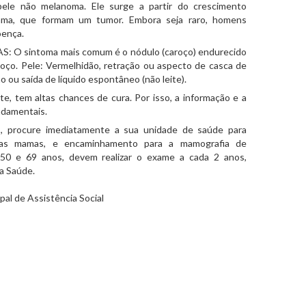
ele não melanoma. Ele surge a partir do crescimento
ama, que formam um tumor. Embora seja raro, homens
ença.
 O sintoma mais comum é o nódulo (caroço) endurecido
coço. Pele: Vermelhidão, retração ou aspecto de casca de
ão ou saída de líquido espontâneo (não leite).
 tem altas chances de cura. Por isso, a informação e a
ndamentais.
s, procure imediatamente a sua unidade de saúde para
 das mamas, e encaminhamento para a mamografia de
 50 e 69 anos, devem realizar o exame a cada 2 anos,
da Saúde.
al de Assistência Social