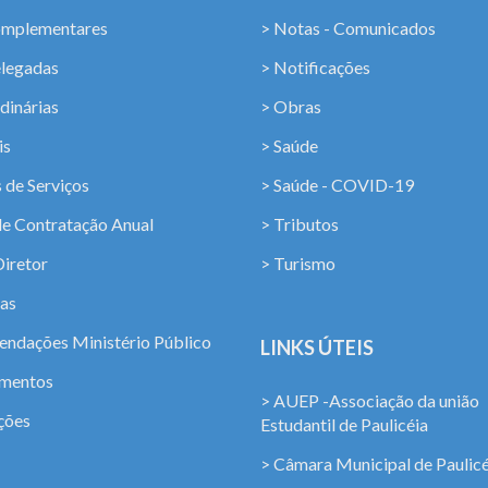
omplementares
> Notas - Comunicados
elegadas
> Notificações
dinárias
> Obras
is
> Saúde
 de Serviços
> Saúde - COVID-19
de Contratação Anual
> Tributos
Diretor
> Turismo
ias
ndações Ministério Público
LINKS ÚTEIS
amentos
> AUEP -Associação da união
ções
Estudantil de Paulicéia
> Câmara Municipal de Paulicé