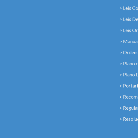
> Leis C
> Leis D
> Leis Or
> Manua
> Ordens
> Plano 
> Plano 
> Portar
> Recome
> Regul
> Resolu