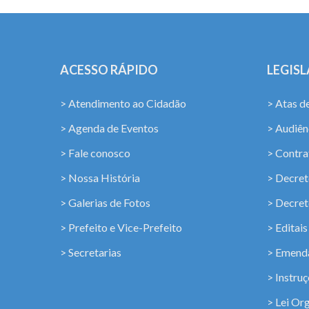
ACESSO RÁPIDO
LEGIS
> Atendimento ao Cidadão
> Atas d
> Agenda de Eventos
> Audiênc
> Fale conosco
> Contra
> Nossa História
> Decret
> Galerias de Fotos
> Decret
> Prefeito e Vice-Prefeito
> Editais
> Secretarias
> Emenda
> Instru
> Lei Or