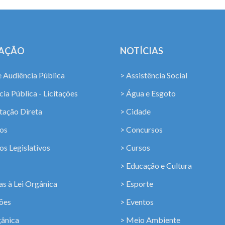
LAÇÃO
NOTÍCIAS
e Audiência Pública
> Assistência Social
ia Pública - Licitações
> Água e Esgoto
tação Direta
> Cidade
os
> Concursos
os Legislativos
> Cursos
> Educação e Cultura
s à Lei Orgânica
> Esporte
ções
> Eventos
gânica
> Meio Ambiente