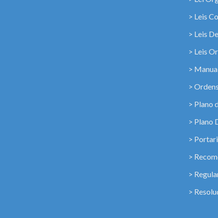
> Leis C
> Leis D
> Leis Or
> Manua
> Ordens
> Plano 
> Plano 
> Portar
> Recome
> Regul
> Resolu