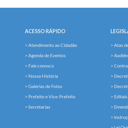
ACESSO RÁPIDO
LEGIS
> Atendimento ao Cidadão
> Atas d
> Agenda de Eventos
> Audiênc
> Fale conosco
> Contra
> Nossa História
> Decret
> Galerias de Fotos
> Decret
> Prefeito e Vice-Prefeito
> Editais
> Secretarias
> Emenda
> Instru
> Lei Or