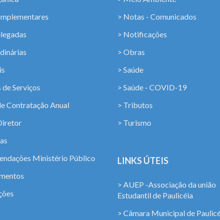
omplementares
> Notas - Comunicados
elegadas
> Notificações
dinárias
> Obras
is
> Saúde
 de Serviços
> Saúde - COVID-19
de Contratação Anual
> Tributos
Diretor
> Turismo
ias
ndações Ministério Público
LINKS ÚTEIS
amentos
> AUEP -Associação da união
ções
Estudantil de Paulicéia
> Câmara Municipal de Paulicé