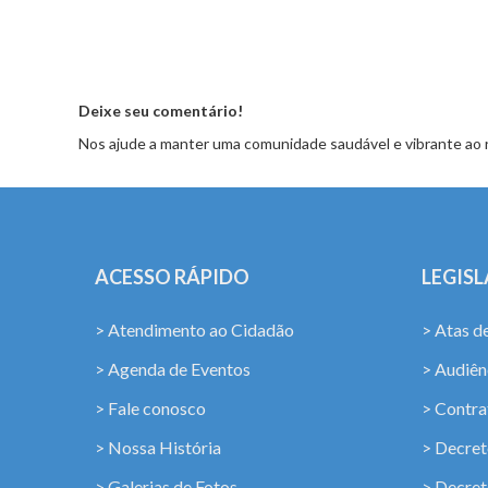
Deixe seu comentário!
Nos ajude a manter uma comunidade saudável e vibrante ao 
ACESSO RÁPIDO
LEGIS
> Atendimento ao Cidadão
> Atas d
> Agenda de Eventos
> Audiênc
> Fale conosco
> Contra
> Nossa História
> Decret
> Galerias de Fotos
> Decret