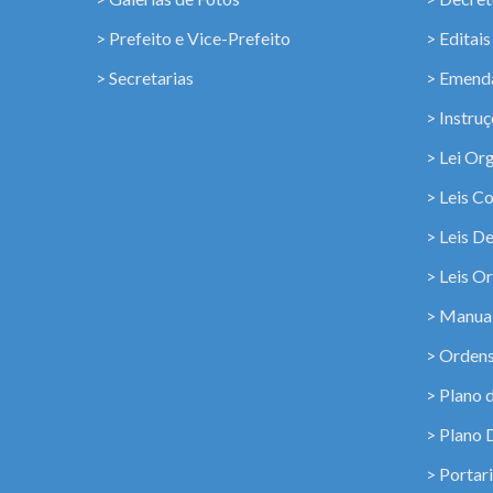
> Prefeito e Vice-Prefeito
> Editais
> Secretarias
> Emenda
> Instru
> Lei Or
> Leis C
> Leis D
> Leis Or
> Manua
> Ordens
> Plano 
> Plano 
> Portar