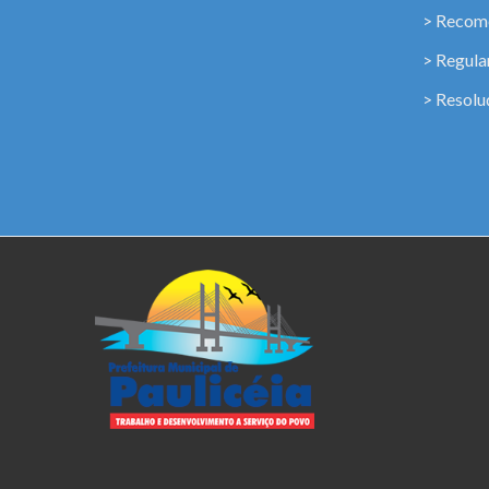
> Recome
> Regul
> Resolu