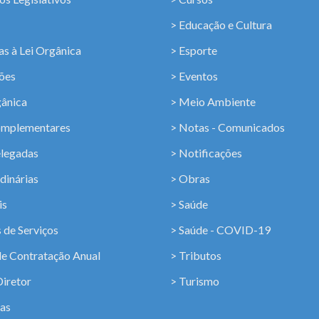
> Educação e Cultura
s à Lei Orgânica
> Esporte
ções
> Eventos
gânica
> Meio Ambiente
omplementares
> Notas - Comunicados
elegadas
> Notificações
dinárias
> Obras
is
> Saúde
 de Serviços
> Saúde - COVID-19
de Contratação Anual
> Tributos
Diretor
> Turismo
ias