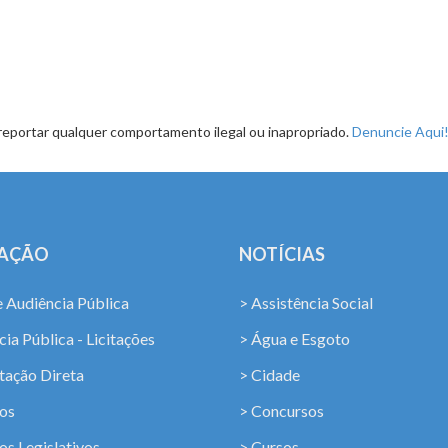
reportar qualquer comportamento ilegal ou inapropriado.
Denuncie Aqui
LAÇÃO
NOTÍCIAS
e Audiência Pública
> Assistência Social
ia Pública - Licitações
> Água e Esgoto
tação Direta
> Cidade
os
> Concursos
os Legislativos
> Cursos