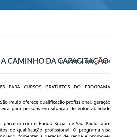
AMA CAMINHO DA CAPACITAÇÃO
23/09/2025 às 19:23 -
2274
ÇÕES PARA CURSOS GRATUITOS DO PROGRAMA
 São Paulo oferece qualificação profissional, geração
eira para pessoas em situação de vulnerabilidade
em parceria com o Fundo Social de São Paulo, abre
itos de qualificação profissional. O programa visa
emprego, fomentar a geração de renda e promover