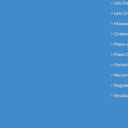
> Leis D
> Leis Or
> Manua
> Ordens
> Plano 
> Plano 
> Portar
> Recome
> Regul
> Resolu