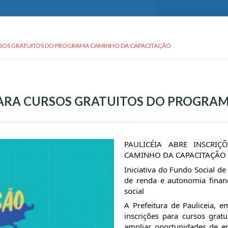
URSOS GRATUITOS DO PROGRAMA CAMINHO DA CAPACITAÇÃO
 PARA CURSOS GRATUITOS DO PROGR
PAULICÉIA ABRE INSCRI
CAMINHO DA CAPACITAÇÃO
Iniciativa do Fundo Social de
de renda e autonomia financ
social
A Prefeitura de Pauliceia, 
inscrições para cursos gratu
ampliar oportunidades de 