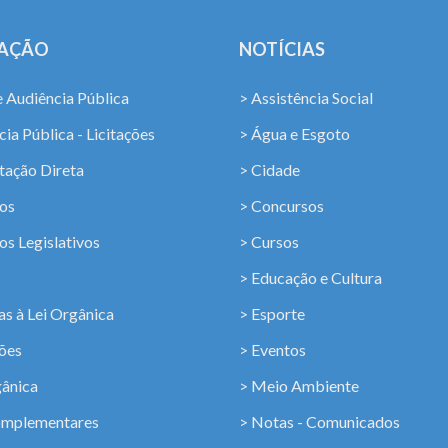
LAÇÃO
NOTÍCIAS
e Audiência Pública
> Assistência Social
ia Pública - Licitações
> Água e Esgoto
tação Direta
> Cidade
os
> Concursos
os Legislativos
> Cursos
> Educação e Cultura
s à Lei Orgânica
> Esporte
ções
> Eventos
gânica
> Meio Ambiente
omplementares
> Notas - Comunicados