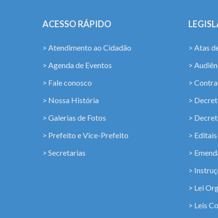
ACESSO RÁPIDO
LEGIS
> Atendimento ao Cidadão
> Atas d
> Agenda de Eventos
> Audiênc
> Fale conosco
> Contra
> Nossa História
> Decret
> Galerias de Fotos
> Decret
> Prefeito e Vice-Prefeito
> Editais
> Secretarias
> Emenda
> Instru
> Lei Or
> Leis C