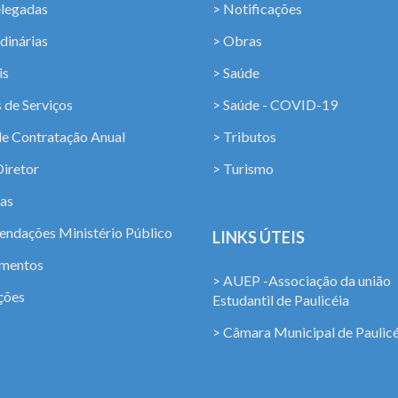
elegadas
> Notificações
dinárias
> Obras
is
> Saúde
 de Serviços
> Saúde - COVID-19
de Contratação Anual
> Tributos
Diretor
> Turismo
ias
ndações Ministério Público
LINKS ÚTEIS
amentos
> AUEP -Associação da união
ções
Estudantil de Paulicéia
> Câmara Municipal de Paulicé