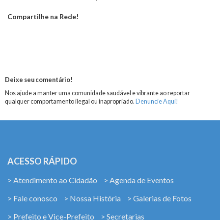
Compartilhe na Rede!
Deixe seu comentário!
Nos ajude a manter uma comunidade saudável e vibrante ao reportar
qualquer comportamento ilegal ou inapropriado.
Denuncie Aqui!
ACESSO RÁPIDO
> Atendimento ao Cidadão
> Agenda de Eventos
> Fale conosco
> Nossa História
> Galerias de Fotos
> Prefeito e Vice-Prefeito
> Secretarias