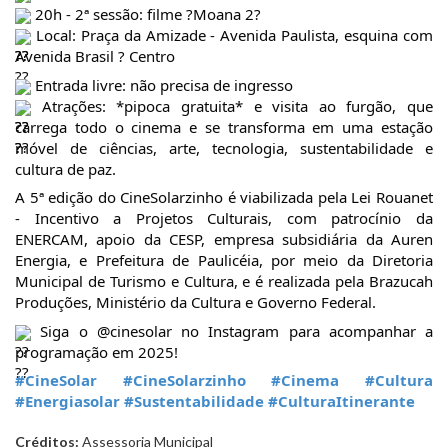
20h - 2ª sessão: filme ?Moana 2?
Local: Praça da Amizade - Avenida Paulista, esquina com
Avenida Brasil ? Centro
Entrada livre: não precisa de ingresso
Atrações: *pipoca gratuita* e visita ao furgão, que
carrega todo o cinema e se transforma em uma estação
móvel de ciências, arte, tecnologia, sustentabilidade e
cultura de paz.
A 5ª edição do CineSolarzinho é viabilizada pela Lei Rouanet
- Incentivo a Projetos Culturais, com patrocínio da
ENERCAM, apoio da CESP, empresa subsidiária da Auren
Energia, e Prefeitura de Paulicéia, por meio da Diretoria
Municipal de Turismo e Cultura, e é realizada pela Brazucah
Produções, Ministério da Cultura e Governo Federal.
Siga o @cinesolar no Instagram para acompanhar a
programação em 2025!
#CineSolar
#CineSolarzinho
#Cinema
#Cultura
#Energiasolar
#Sustentabilidade
#CulturaItinerante
Créditos:
Assessoria Municipal